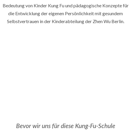
Bedeutung von Kinder Kung Fu und pädagogische Konzepte für
die Entwicklung der eigenen Persönlichkeit mit gesundem
Selbstvertrauen in der Kinderabteilung der Zhen Wu Berlin.
Neugierig?
Einfach reinschnuppern beim kostenlosen Kinder-
Probetraining! Den aktuellen Stundenplan findest du
oben verlinkt.
Zum Probetraining anmelden
Bevor wir uns für diese Kung-Fu-Schule